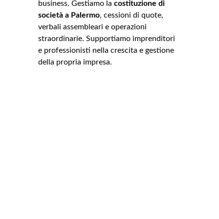
business. Gestiamo la 
costituzione di 
società a Palermo
, cessioni di quote, 
verbali assembleari e operazioni 
straordinarie. Supportiamo imprenditori 
e professionisti nella crescita e gestione 
della propria impresa.
Indirizzo
Piazza principe di camporeale 64
Palermo, 90138
Contatti
0916519930
aconti@notariato.it