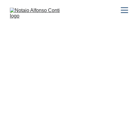
Notaio Alfonso 
Conti
Da oltre 20 anni , lo studio notarile del Notaio
Alfonso Conti lavora in modo dinamico e con
successo. La collaborazione del nostro staff
dall'eccezionale talento assicura ai nostri
clienti qualità e celerità nello svolgimento dei
lavori.