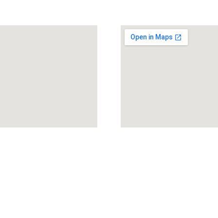
zo
Contatti
rincipe di camporeale 64
0916519930
, 90138
aconti@notariato.it